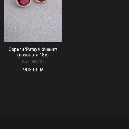
Серьги 'Pataya' Фианит
(позолота 18к)
Арт:
059737
903.66 ₽