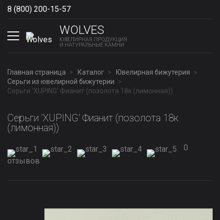
8 (800) 200-15-57
Show phones
WOLVES
ЮВЕЛИРНАЯ ПРОДУКЦИЯ
И НАТУРАЛЬНЫЕ КАМНИ
Главная страница
Каталог
Ювелирная бижутерия
Серьги из ювелирной бижутерии
Серьги 'XUPING' Фианит (позолота 18к (лимонная))
Серьги 'XUPING' Фианит (позолота 18к
(лимонная))
0
отзывов