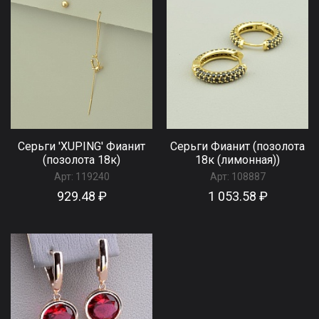
Серьги 'XUPING' Фианит
Серьги Фианит (позолота
(позолота 18к)
18к (лимонная))
Арт:
119240
Арт:
108887
929.48 ₽
1 053.58 ₽