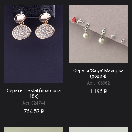
Серьги 'Saiya' Майорка
(родий)
Арт:
106962
Серьги Сrystal (позолота
1 196 ₽
18к)
Арт:
024744
764.57 ₽