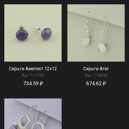
Серьги Аметист 12х12
Серьги Агат
Арт:
117735
Арт:
114838
734.59 ₽
674.62 ₽