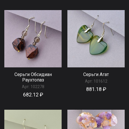
Серьги Обсидиан
Серьги Агат
Раухтопаз
Арт:
101612
Арт:
102278
881.18 ₽
682.12 ₽