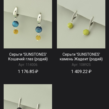
Серьги 'SUNSTONES'
Серьги 'SUNSTONES'
Кошачий глаз (родий)
камень Жадеит (родий)
Арт:
114006
Арт:
108925
1 176.85 ₽
1 409.22 ₽