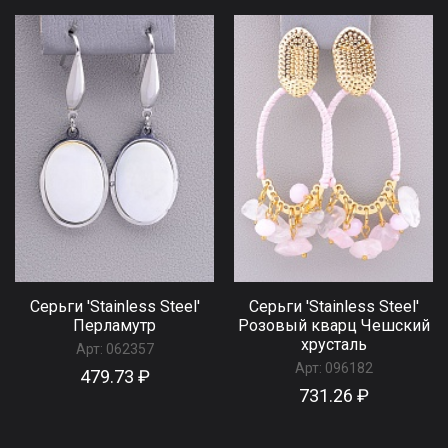
Серьги 'Stainless Steel'
Серьги 'Stainless Steel'
Перламутр
Розовый кварц Чешский
хрусталь
Арт:
062357
Арт:
096182
479.73 ₽
731.26 ₽