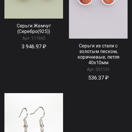
Серьги Жемчуг
(Серебро(925))
Арт:
117445
Серьги из стали с
3 946.97 ₽
золотым песком,
коричневые, петля
40x10мм
Арт:
051151
536.37 ₽