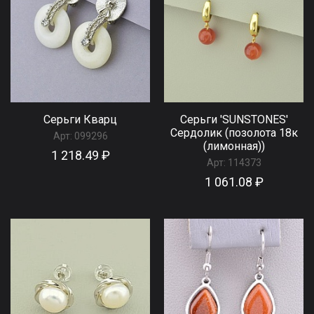
Серьги Кварц
Серьги 'SUNSTONES'
Сердолик (позолота 18к
Арт:
099296
(лимонная))
1 218.49 ₽
Арт:
114373
1 061.08 ₽