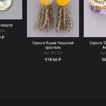
рламутр
653
9 ₽
Серьги Яшма Чешский
Серьги 'S
хрусталь
А
Арт:
091706
Арт
918.66 ₽
56