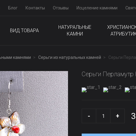
м
Блог
Контакты
Отзывы
Исцеление камнями
Свят
НАТУРАЛЬНЫЕ
ХРИСТИАНС
ВИД ТОВАРА
КАМНИ
АТРИБУТИ
льными камнями
Серьги из натуральных камней
Серьги Перла
Серьги Перламутр 
3
-
+