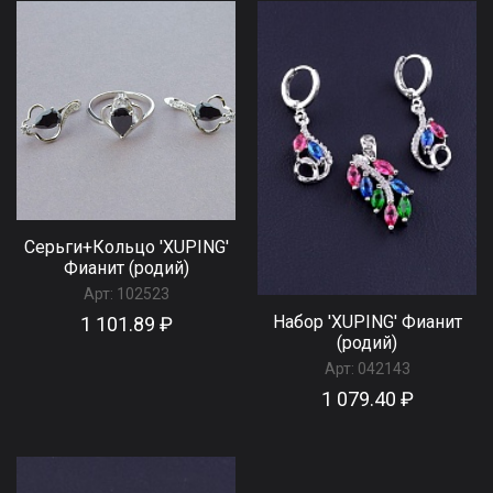
Серьги+Кольцо 'XUPING'
Фианит (родий)
Арт:
102523
Набор 'XUPING' Фианит
1 101.89 ₽
(родий)
Арт:
042143
1 079.40 ₽