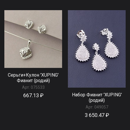
Серьги+Кулон 'XUPING'
Фианит (родий)
Арт:
075533
Набор Фианит 'XUPING'
667.13 ₽
(родий)
Арт:
049057
3 650.47 ₽