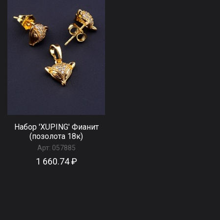
Набор 'XUPING' Фианит
(позолота 18к)
Арт:
057885
1 660.74 ₽