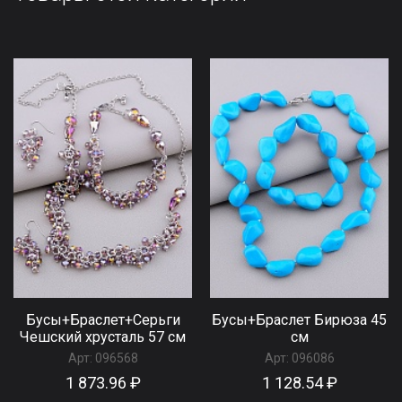
Бусы+Браслет+Серьги
Бусы+Браслет Бирюза 45
Чешский хрусталь 57 см
см
Арт:
096568
Арт:
096086
1 873.96 ₽
1 128.54 ₽