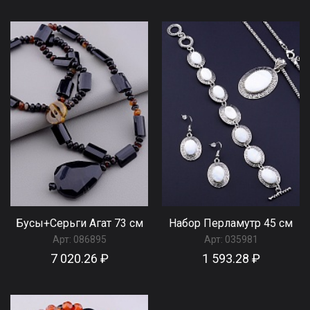
Бусы+Серьги Агат 73 см
Набор Перламутр 45 см
Арт:
086895
Арт:
035981
7 020.26 ₽
1 593.28 ₽