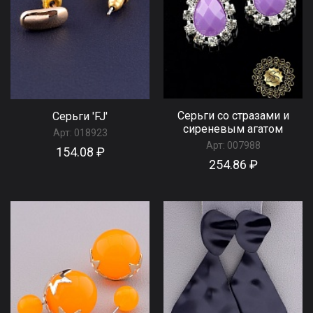
Серьги со стразами и
Серьги 'FJ'
сиреневым агатом
Арт:
018923
Арт:
007988
154.08 ₽
254.86 ₽