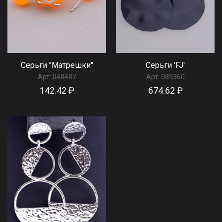
Серьги "Матрешки"
Серьги 'FJ'
Арт:
048487
Арт:
089360
142.42 ₽
674.62 ₽