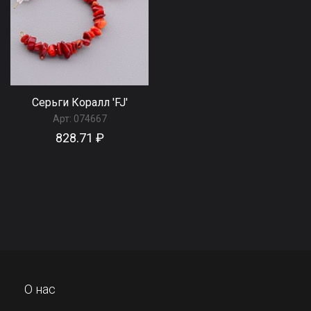
Серьги Коралл 'FJ'
Арт:
074667
828.71 ₽
О нас