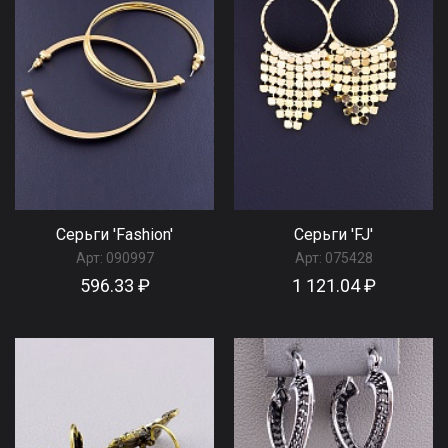
Серьги 'Fashion'
Серьги 'FJ'
Арт:
090997
Арт:
075428
596.33 ₽
1 121.04 ₽