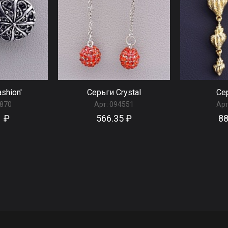
shion'
Серьги Сrystal
Сер
870
Арт:
094551
Арт
1 ₽
566.35 ₽
88