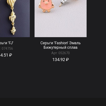
ьги 'FJ'
Серьги 'Fashion' Эмаль
Бижутерный сплав
:
074756
Арт:
052670
4.51 ₽
134.92 ₽