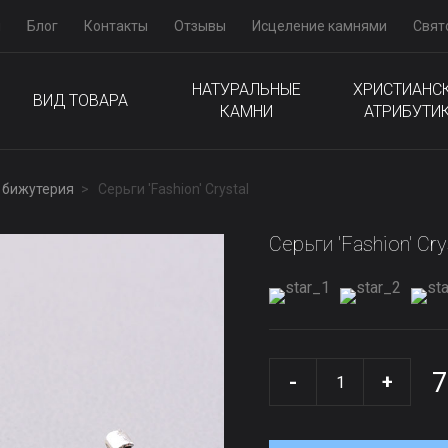
м
Блог
Контакты
Отзывы
Исцеление камнями
Свят
НАТУРАЛЬНЫЕ
ХРИСТИАНС
ВИД ТОВАРА
КАМНИ
АТРИБУТИ
 бижутерия
Серьги 'Fashion' Сrystal
Серьги 'Fashion' Сry
7
-
+