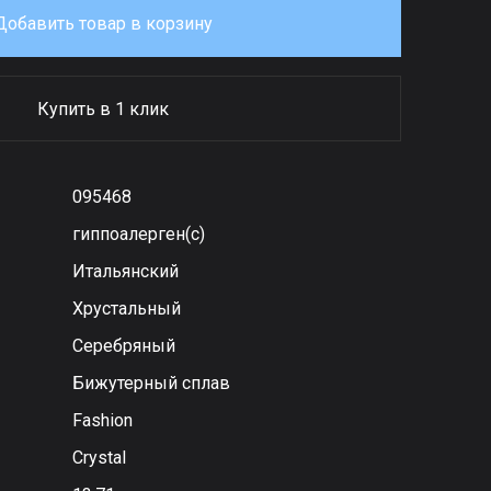
Добавить товар в корзину
Купить в 1 клик
095468
гиппоалерген(с)
Итальянский
Хрустальный
Серебряный
Бижутерный сплав
Fashion
Сrystal