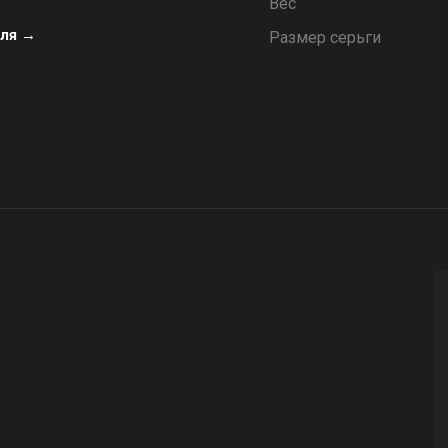
Вес
еля →
Размер серьги