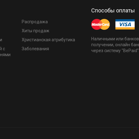
Способы оплаты
Распродажа
Хиты продаж
Наличными или банков
и
Христианская атрибутика
получении, онлайн бан
й с
Заболевания
через систему "BePaid"
мнями