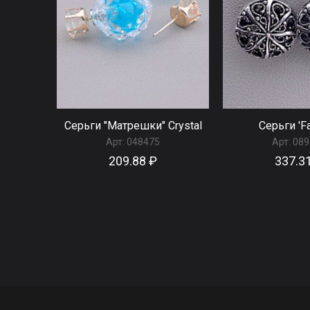
Серьги "Матрешки" Сrystal
Серьги 'Fa
Арт:
048475
Арт:
089
209.88 ₽
337.3