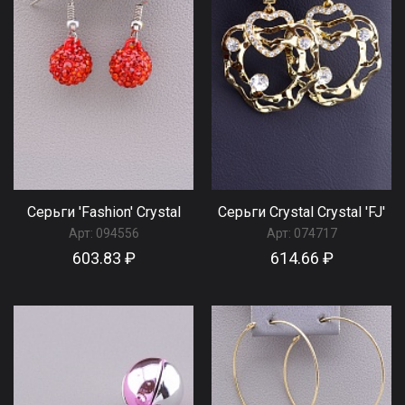
Серьги 'Fashion' Сrystal
Серьги Сrystal Сrystal 'FJ'
Арт:
094556
Арт:
074717
603.83 ₽
614.66 ₽