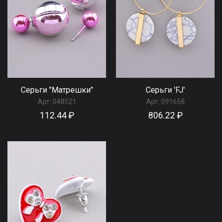
Серьги "Матрешки"
Серьги 'FJ'
Арт:
048521
Арт:
091658
112.44 ₽
806.22 ₽