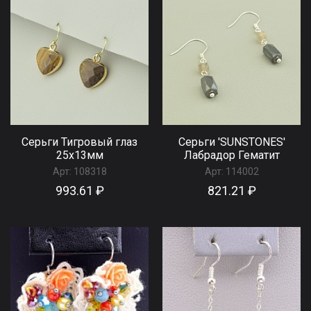
Серьги Тигровый глаз
Серьги 'SUNSTONES'
25x13мм
Лабрадор Гематит
Арт:
108318
Арт:
114002
993.61 ₽
821.21 ₽