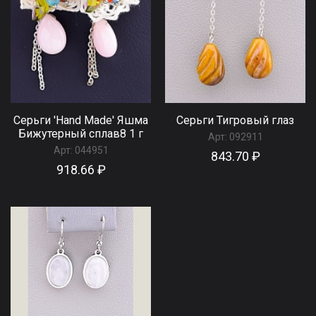
Серьги 'Hand Made' Яшма
Серьги Тигровый глаз
Бижутерный сплав8 1 г
Арт:
092911
Арт:
044951
843.70 ₽
918.66 ₽