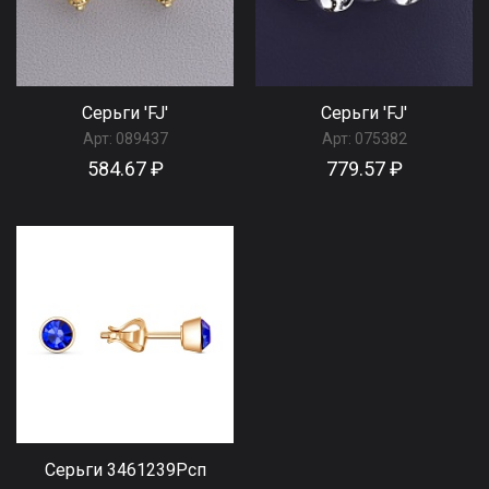
Серьги 'FJ'
Серьги 'FJ'
Арт:
089437
Арт:
075382
584.67 ₽
779.57 ₽
Серьги 3461239Рсп