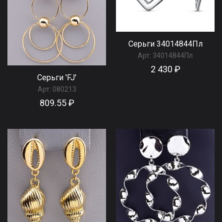
Серьги 34014844Пл
Арт:
34014844Пл
2 430 ₽
Серьги 'FJ'
Арт:
080213
809.55 ₽