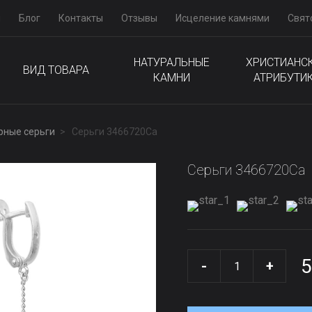
м
Блог
Контакты
Отзывы
Исцеление камнями
Свят
НАТУРАЛЬНЫЕ
ХРИСТИАНС
ВИД ТОВАРА
КАМНИ
АТРИБУТИ
рные серьги
Серьги 3466720Са
Серьги 3466720Са
5
-
+