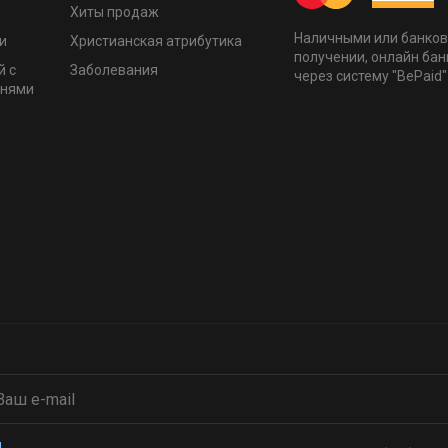
Хиты продаж
Наличными или банков
и
Христианская атрибутика
получении, онлайн бан
й с
Заболевания
через систему "BePaid"
мнями