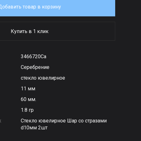
Добавить товар в корзину
Купить в 1 клик
3466720Са
Серебрение
стекло ювелирное
11 мм
60 мм.
1.8 гр
к
Стекло ювелирное Шар со стразами
d10мм 2шт