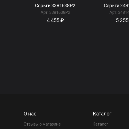
Серьги 3381638Р2
Серьги 34
Арт:
3381638Р2
Арт:
3481
4 455 ₽
5 355
О нас
Каталог
Отзывы о магазине
Каталог