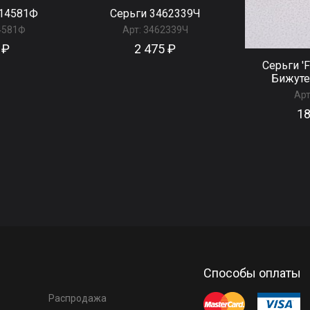
814581Ф
Серьги 3462339Ч
4581Ф
Арт:
3462339Ч
 ₽
2 475 ₽
Серьги 'F
Бижуте
Арт
18
Способы оплаты
Распродажа