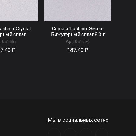
ashion' Сrystal
Серьги 'Fashion' Эмаль
рный сплав
Бижутерный сплав8 3 г
:
051655
Арт:
051674
7.40 ₽
187.40 ₽
Мы в социальных сетях