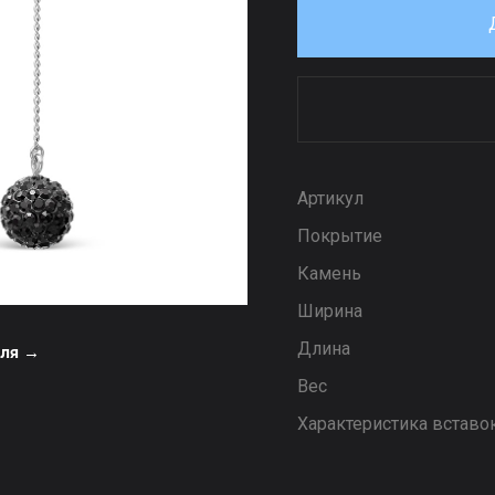
Артикул
Покрытие
Камень
Ширина
Длина
еля →
Вес
Характеристика вставо