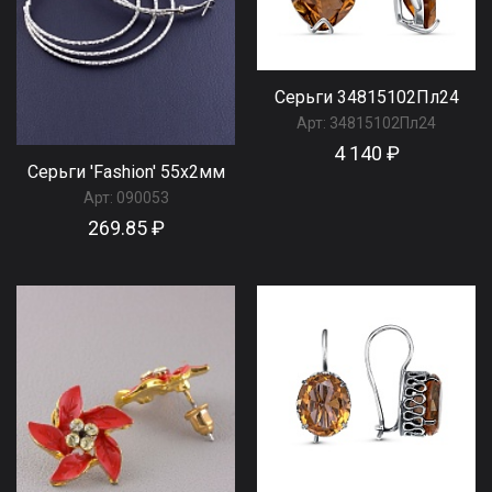
Серьги 34815102Пл24
Арт:
34815102Пл24
4 140 ₽
Серьги 'Fashion' 55х2мм
Арт:
090053
269.85 ₽