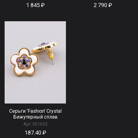
1 845 ₽
2 790 ₽
Серьги 'Fashion' Сrystal
Бижутерный сплав
Арт:
051653
187.40 ₽