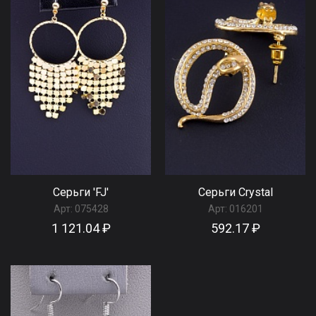
Серьги 'FJ'
Серьги Сrystal
Арт:
075428
Арт:
016201
1 121.04 ₽
592.17 ₽