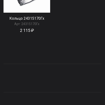
Кольцо 24315170Гх
Арт:
24315170Гх
2 115 ₽