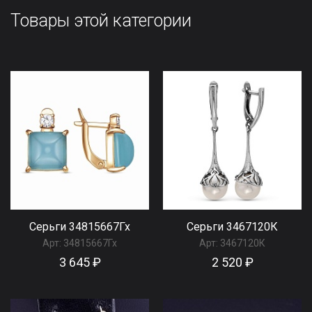
Товары этой категории
Серьги 34815667Гх
Серьги 3467120К
Арт:
34815667Гх
Арт:
3467120К
3 645 ₽
2 520 ₽