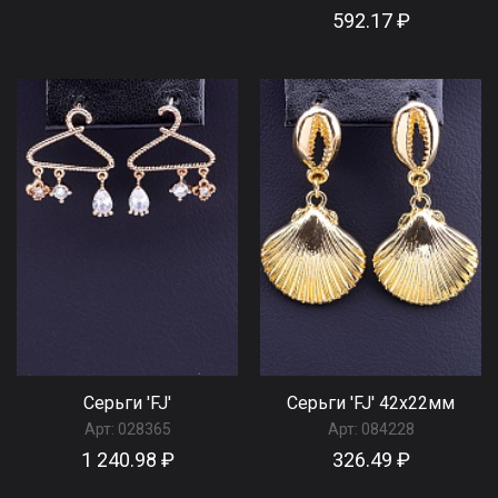
592.17 ₽
Серьги 'FJ'
Серьги 'FJ' 42х22мм
Арт:
028365
Арт:
084228
1 240.98 ₽
326.49 ₽