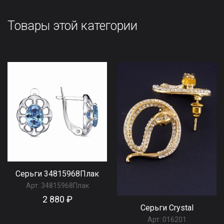
Товары этой категории
Серьги 34815968Плак
Арт:
34815968Плак
2 880 ₽
Серьги Сrystal
Арт:
016201