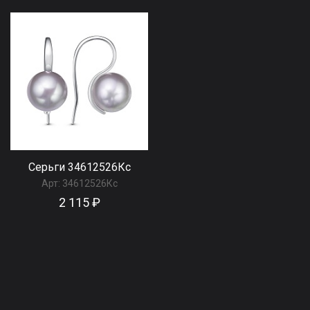
Серьги 34612526Кс
Арт:
34612526Кс
2 115 ₽