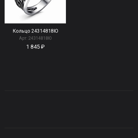
Кольцо 24314818Ю
Арт:
24314818Ю
1 845 ₽