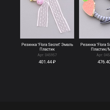
Резинка 'Flora Secret' Эмаль
Резинка 'Flora S
Пластик
Пластик/
Арт:
045957
Арт:
045
401.44 ₽
476.4