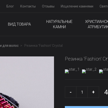
м
Блог
Контакты
Отзывы
Исцеление камнями
Свят
НАТУРАЛЬНЫЕ
ХРИСТИАНС
ВИД ТОВАРА
КАМНИ
АТРИБУТИ
и для волос
Резинка 'Fashion' Сrystal
Резинка 'Fashion' Сr
4
-
+