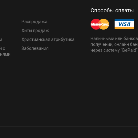
Способы оплаты
Распродажа
Хиты продаж
Наличными или банков
и
Христианская атрибутика
получении, онлайн бан
й с
Заболевания
через систему "BePaid"
мнями