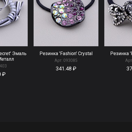
ecret' Эмаль
Резинка 'Fashion' Сrystal
Резинка 'F
Металл
Арт:
093085
Арт
403
341.48 ₽
37
0 ₽