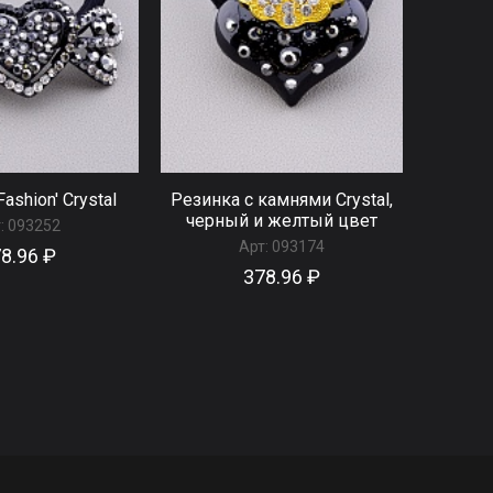
ashion' Сrystal
Резинка с камнями Сrystal,
черный и желтый цвет
:
093252
Арт:
093174
8.96 ₽
378.96 ₽