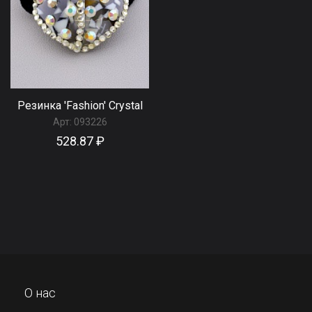
Резинка 'Fashion' Сrystal
Арт:
093226
528.87 ₽
О нас