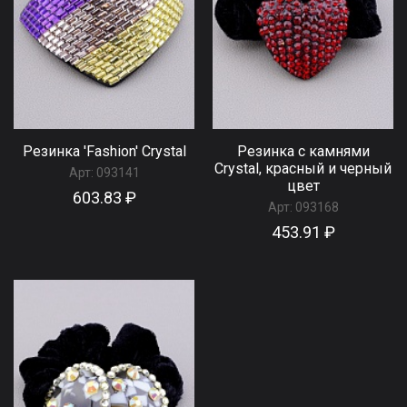
Резинка 'Fashion' Сrystal
Резинка с камнями
Сrystal, красный и черный
Арт:
093141
цвет
603.83 ₽
Арт:
093168
453.91 ₽