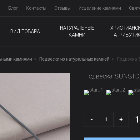
м
Блог
Контакты
Отзывы
Исцеление камнями
Свят
НАТУРАЛЬНЫЕ
ХРИСТИАНС
ВИД ТОВАРА
КАМНИ
АТРИБУТИ
льными камнями
Подвески из натуральных камней
Подвеска '
Подвеска 'SUNSTON
1
-
+