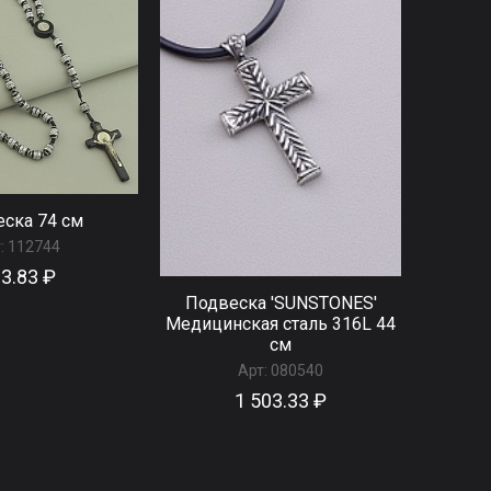
ска 74 см
:
112744
3.83 ₽
Подвеска 'SUNSTONES'
Медицинская сталь 316L 44
см
Арт:
080540
1 503.33 ₽