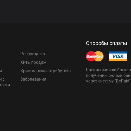
Способы оплаты
Распродажа
Хиты продаж
Наличными или банков
и
Христианская атрибутика
получении, онлайн бан
й с
Заболевания
через систему "BePaid"
мнями