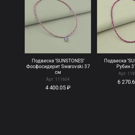
Подвеска 'SUNSTONES'
Подвеска 'S
Фосфосидерит Swarovski 37
Рубин 3
см
Арт:
118
Арт:
111604
6 270.
4 400.05 ₽