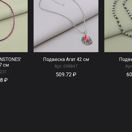
UNSTONES'
Подвеска Агат 42 см
Подве
7 см
Арт:
098847
Арт
231
509.72 ₽
60
68 ₽