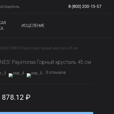
8 (800) 200-15-57
ой Шарбель
S
phone
КАЯ
ИСЦЕЛЕНИЕ
КА
SUNSTONES' Раухтопаз Горный хрусталь 45 см
ES' Раухтопаз Горный хрусталь 45 см
0 отзывов
 878.12 ₽