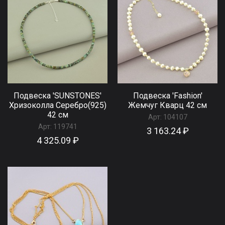
Подвеска 'SUNSTONES'
Подвеска 'Fashion'
Хризоколла Серебро(925)
Жемчуг Кварц 42 см
42 см
Арт:
104107
Арт:
119741
3 163.24 ₽
4 325.09 ₽