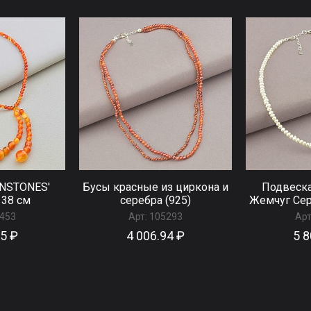
UNSTONES'
Бусы красные из циркона и
Подвеска
 38 см
серебра (925)
Жемчуг Сер
453
Арт:
105293
Арт
55 ₽
4 006.94 ₽
5 8