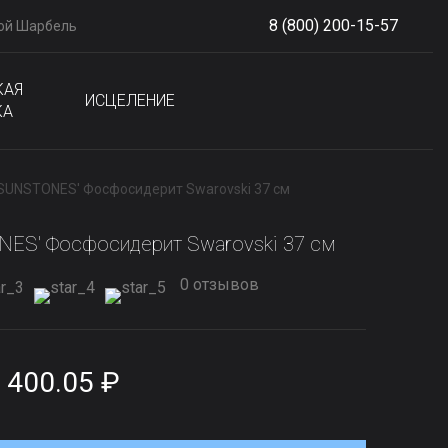
8 (800) 200-15-57
ой Шарбель
S
phone
КАЯ
ИСЦЕЛЕНИЕ
КА
'SUNSTONES' Фосфосидерит Swarovski 37 см
ES' Фосфосидерит Swarovski 37 см
0 отзывов
 400.05 ₽