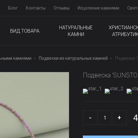
м
Блог
Контакты
Отзывы
Исцеление камнями
Свят
НАТУРАЛЬНЫЕ
ХРИСТИАНС
ВИД ТОВАРА
КАМНИ
АТРИБУТИ
льными камнями
Подвески из натуральных камней
Подвеска 
Подвеска 'SUNSTON
4
-
+