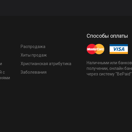
Способы оплаты
Распродажа
Хиты продаж
Наличными или банков
и
Христианская атрибутика
получении, онлайн бан
й с
Заболевания
через систему "BePaid"
мнями