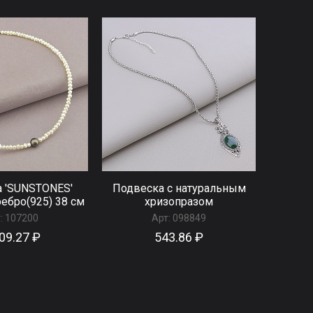
 'SUNSTONES'
Подвеска с натуральным
ебро(925) 38 см
хризопразом
:
107200
Арт:
098849
09.27 ₽
543.86 ₽