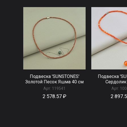
Подвеска 'SUNSTONES'
Подвеска 'S
Золотой Песок Яшма 40 см
Сердолик
Арт:
119541
Арт:
100
2 578.57 ₽
2 897.