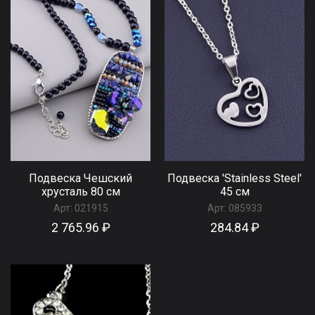
Подвеска Чешский
Подвеска 'Stainless Steel'
хрусталь 80 см
45 см
Арт:
021915
Арт:
085933
2 765.96 ₽
284.84 ₽