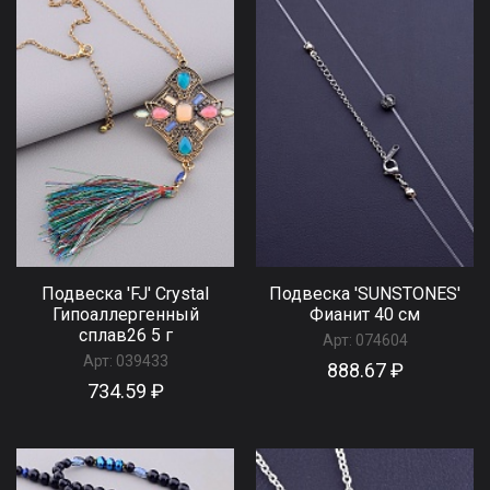
Подвеска 'FJ' Сrystal
Подвеска 'SUNSTONES'
Гипоаллергенный
Фианит 40 см
сплав26 5 г
Арт:
074604
Арт:
039433
888.67 ₽
734.59 ₽