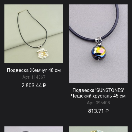
Подвеска Жемчуг 48 см
Арт:
114367
2 803.44 ₽
Подвеска 'SUNSTONES'
Чешский хрусталь 45 см
Арт:
095408
813.71 ₽