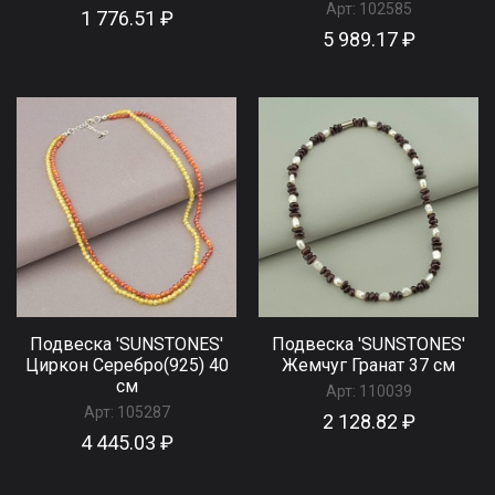
Арт:
102585
1 776.51 ₽
5 989.17 ₽
Подвеска 'SUNSTONES'
Подвеска 'SUNSTONES'
Циркон Серебро(925) 40
Жемчуг Гранат 37 см
см
Арт:
110039
Арт:
105287
2 128.82 ₽
4 445.03 ₽