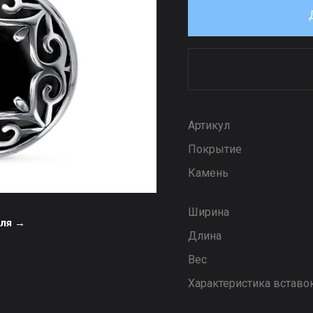
Артикул
Покрытие
Камень
Ширина
еля →
Длина
Вес
Характеристика вставо