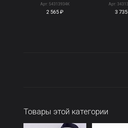
Арт:
54313934К
Арт:
3431
2 565 ₽
3 735
Товары этой категории