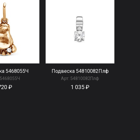
ка 5468055Ч
Подвеска 54810082Плф
5468055Ч
Арт:
54810082Плф
720 ₽
1 035 ₽