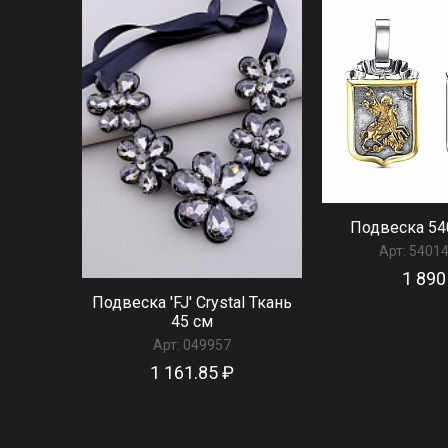
Подвеска 54
Арт:
54014
1 890
Подвеска 'FJ' Сrystal Ткань
45 см
Арт:
049957
1 161.85 ₽