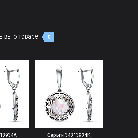
ывы о товаре
0
313934А
Серьги 34313934К