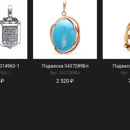
014960-1
Подвеска 5437289Бп
Подвес
960-1
Арт:
5437289Бп
Арт:
 ₽
2 520 ₽