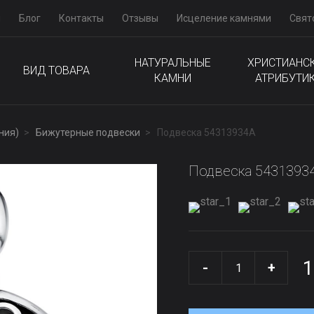
м
Блог
Контакты
Отзывы
Исцеление камнями
Свят
НАТУРАЛЬНЫЕ
ХРИСТИАНС
ВИД ТОВАРА
КАМНИ
АТРИБУТИ
ния)
Бижутерные подвески
Подвеска 54313934А
Подвеска 5431393
1
-
+