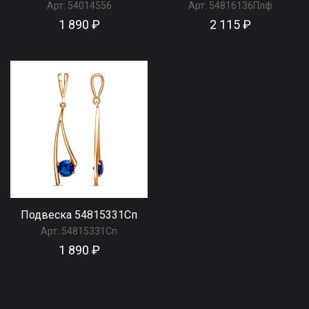
Арт:
54014556
Арт:
54816136Плф
1 890 ₽
2 115 ₽
Подвеска 54815331Сп
Арт:
54815331Сп
1 890 ₽