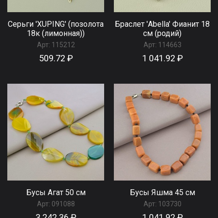
Серьги 'XUPING' (позолота
Браслет 'Abella' Фианит 18
18к (лимонная))
см (родий)
Арт:
115212
Арт:
114663
509.72 ₽
1 041.92 ₽
Бусы Агат 50 см
Бусы Яшма 45 см
Арт:
091088
Арт:
103730
3 242.36 ₽
1 041.92 ₽