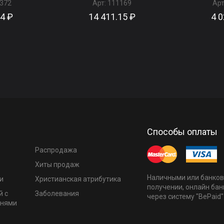
372
Арт:
111169
Арт
44 ₽
14 411.15 ₽
4 0
Способы оплаты
Распродажа
Хиты продаж
Наличными или банков
и
Христианская атрибутика
получении, онлайн бан
й с
Заболевания
через систему "BePaid"
мнями