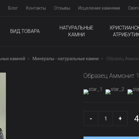
м
Блог
Контакты
Отзывы
Исцеление камнями
Свят
НАТУРАЛЬНЫЕ
ХРИСТИАНС
ВИД ТОВАРА
КАМНИ
АТРИБУТИ
ьных камней
Минералы - натуральные камни
Образец Аммон
Образец Аммонит 
4
-
+