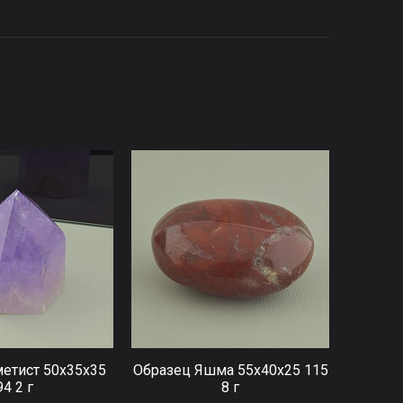
етист 50x35x35
Образец Яшма 55x40x25 115
94 2 г
8 г