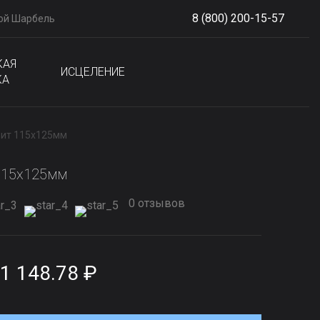
8 (800) 200-15-57
ой Шарбель
S
phone
КАЯ
ИСЦЕЛЕНИЕ
КА
ит 115x125мм
115x125мм
0 отзывов
1 148.78 ₽