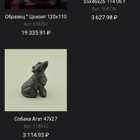
55x46x26 114 06 г
Арт:
104736
Образец '' Цоизит 120х110
3 627.98 ₽
Арт:
038262
19 335.91 ₽
Собака Агат 47х27
Арт:
118542
3 114.93 ₽