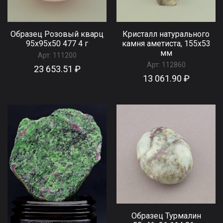
Образец Розовый кварц
Кристалл натурального
95x95x50 477 4 г
камня аметиста, 155x53
мм
Арт:
111200
Арт:
112860
23 653.51 ₽
13 061.90 ₽
Образец Турмалин