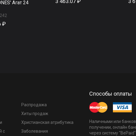
3 463.07 ₽
3 6
NES' Агат 24
242
6 ₽
Способы оплаты
Распродажа
Хиты продаж
Наличными или банков
и
Христианская атрибутика
получении, онлайн бан
й с
Заболевания
через систему "BePaid"