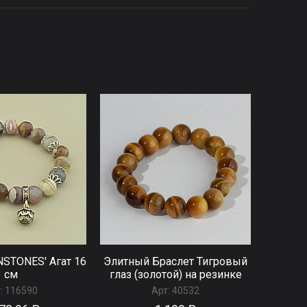
NSTONES' Агат 16
Элитный Браслет Тигровый
см
глаз (золотой) на резинке
:
116590
Арт:
40532