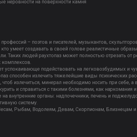
ые неровности на поверхности камня
профессий – поэтов и писателей, музыкантов, скульпторо
 кто умеет создавать в своей голове реалистичные образы
ли. Таких людей раухтопаз может полностью отрезать от ре
х комплексов.
ет успокаивающе подействовать на легковозбудимых и чу
опаз способен излечить тяжелейшие виды психических расс
о, чтоб излечиться, минерал необходимо носить при себе, 
курить и справиться с такими болезнями, как наркомания и
на внутренние органы: надпочечники, печень и поджелудо
тивную систему.
Весам, Рыбам, Водолеям, Девам, Скорпионам, Близнецам и