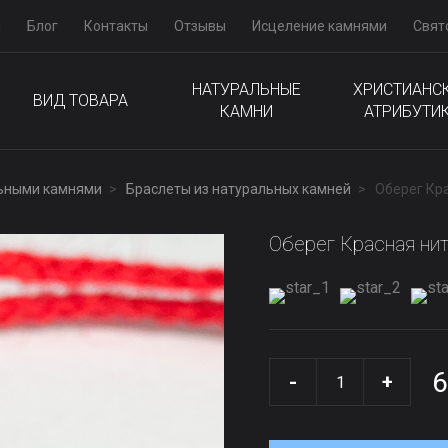
м
Блог
Контакты
Отзывы
Исцеление камнями
Свят
НАТУРАЛЬНЫЕ
ХРИСТИАНС
ВИД ТОВАРА
КАМНИ
АТРИБУТИ
льными камнями
Браслеты из натуральных камней
Оберег Кра
Оберег Красная ни
6
-
+