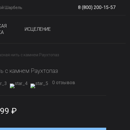
8 (800) 200-15-57
ой Шарбель
S
phone
КАЯ
ИСЦЕЛЕНИЕ
КА
сная нить с камнем Раухтопаз
ть с камнем Раухтопаз
0 отзывов
99 ₽