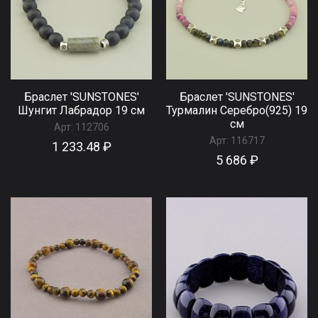
Браслет 'SUNSTONES'
Браслет 'SUNSTONES'
Шунгит Лабрадор 19 см
Турмалин Серебро(925) 19
см
Арт:
112706
Арт:
116717
1 233.48 ₽
5 686 ₽