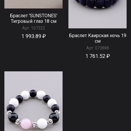
Браслет 'SUNSTONES'
Тигровый глаз 18 см
Арт:
107322
Браслет Каирская ночь 19
1 993.89 ₽
см
Арт:
073888
1 761.52 ₽