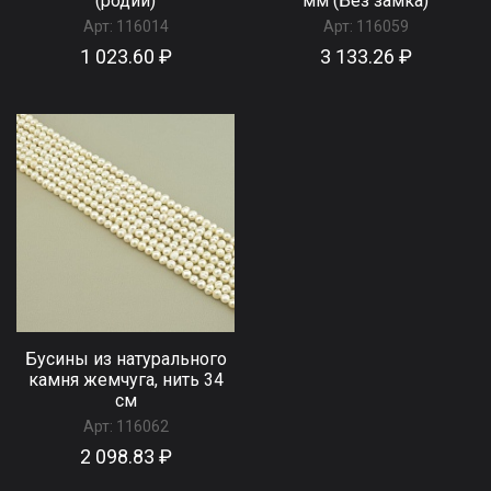
(родий)
мм (Без замка)
Арт:
116014
Арт:
116059
1 023.60 ₽
3 133.26 ₽
Бусины из натурального
камня жемчуга, нить 34
см
Арт:
116062
2 098.83 ₽