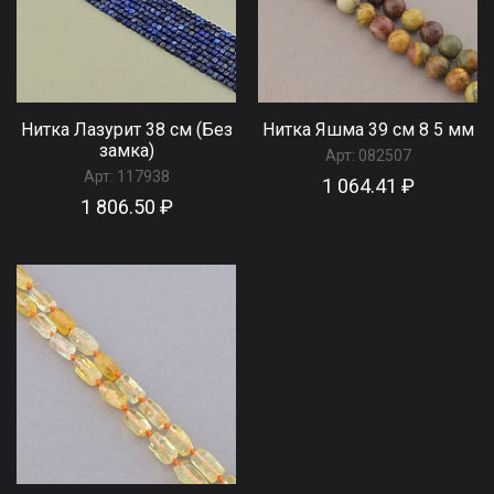
Нитка Лазурит 38 см (Без
Нитка Яшма 39 см 8 5 мм
замка)
Арт:
082507
Арт:
117938
1 064.41 ₽
1 806.50 ₽