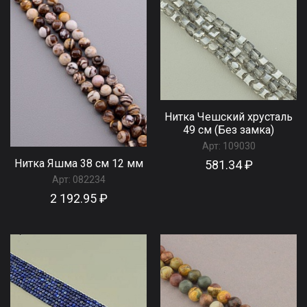
Нитка Чешский хрусталь
49 см (Без замка)
Арт:
109030
Нитка Яшма 38 см 12 мм
581.34 ₽
Арт:
082234
2 192.95 ₽