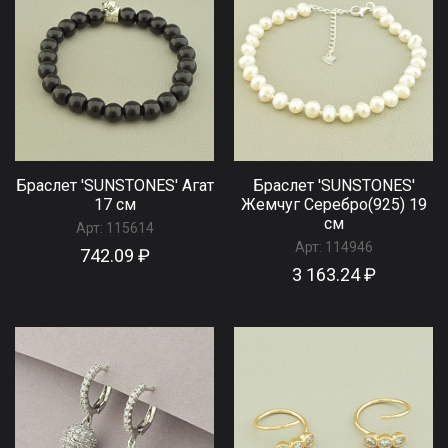
Браслет 'SUNSTONES' Агат
Браслет 'SUNSTONES'
17 см
Жемчуг Серебро(925) 19
см
Арт:
115614
Арт:
114946
742.09 ₽
3 163.24 ₽