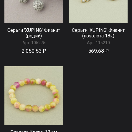
Серьги 'XUPING' Фианит
Серьги 'XUPING' Фианит
(родий)
(позолота 18к)
Арт:
105275
Арт:
115210
2 050.53 ₽
569.68 ₽