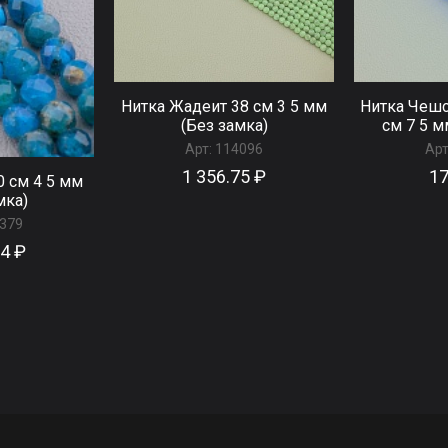
Нитка Жадеит 38 см 3 5 мм
Нитка Чешс
(Без замка)
см 7 5 м
Арт:
114096
Арт
1 356.75 ₽
17
0 см 4 5 мм
мка)
379
84 ₽