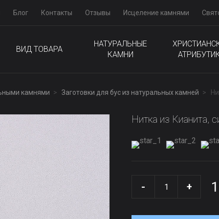
м
Блог
Контакты
Отзывы
Исцеление камнями
Свят
НАТУРАЛЬНЫЕ
ХРИСТИАНС
ВИД ТОВАРА
КАМНИ
АТРИБУТИ
льными камнями
Заготовки для бус из натуральных камней
Ни
Нитка из Кианита, с
1
-
+