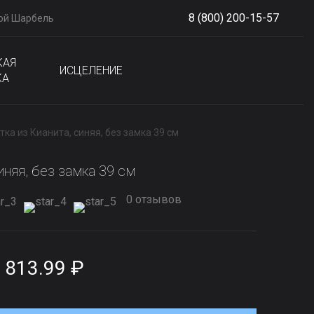
8 (800) 200-15-57
ой Шарбель
S
phone
КАЯ
ИСЦЕЛЕНИЕ
КА
тка из Кианита, синяя, без замка 39 см
иняя, без замка 39 см
0 отзывов
 813.99 ₽