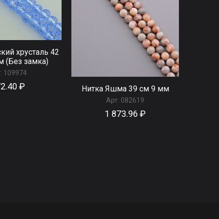
кий хрусталь 42
м (Без замка)
:
109974
2.40 ₽
Нитка Яшма 39 см 9 мм
Арт:
082619
1 873.96 ₽