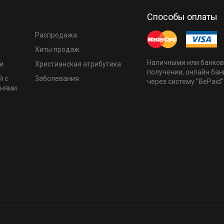
Способы оплаты
Распродажа
Хиты продаж
Наличными или банков
и
Христианская атрибутика
получении, онлайн бан
й с
Заболевания
через систему "BePaid"
мнями