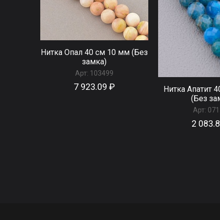
Нитка Опал 40 см 10 мм (Без
замка)
Арт:
103499
7 923.09 ₽
Нитка Апатит 4
(Без за
Арт:
071
2 083.