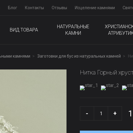
м
Блог
Контакты
Отзывы
Исцеление камнями
Свят
НАТУРАЛЬНЫЕ
ХРИСТИАНС
ВИД ТОВАРА
КАМНИ
АТРИБУТИ
льными камнями
Заготовки для бус из натуральных камней
Ни
Нитка Горный хрус
1
-
+