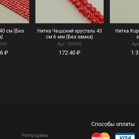
40 см (Без
Нитка Чешский хрусталь 43
Нитка Кор
а)
см 6 мм (Без замка)
з
349
Арт:
109950
Арт
56 ₽
172.40 ₽
1 3
Способы оплаты
Распродажа