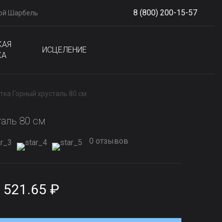
8 (800) 200-15-57
ой Шарбель
S
phone
КАЯ
ИСЦЕЛЕНИЕ
КА
тка Горный хрусталь 80 см
таль 80 см
0 отзывов
 521.65 ₽