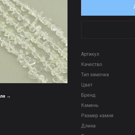
Артикул
Качество
Тип замочка
Цвет
Бренд
еля →
Камень
Размер камня
Длина