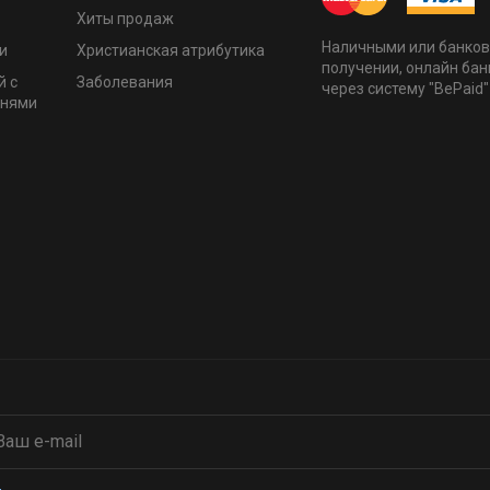
Хиты продаж
Наличными или банков
и
Христианская атрибутика
получении, онлайн бан
й с
Заболевания
через систему "BePaid"
мнями