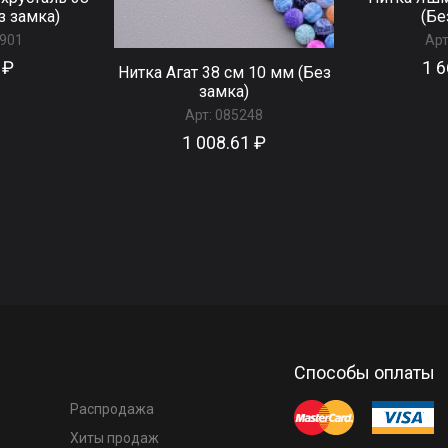
з замка)
(Бе
901
Арт
 ₽
1 6
Нитка Агат 38 см 10 мм (Без
замка)
Арт:
085248
1 008.61 ₽
Способы оплаты
Распродажа
Хиты продаж