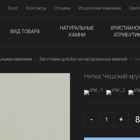
м
Блог
Контакты
Отзывы
Исцеление камнями
Свят
НАТУРАЛЬНЫЕ
ХРИСТИАНС
ВИД ТОВАРА
КАМНИ
АТРИБУТИ
льными камнями
Заготовки для бус из натуральных камней
Ни
Нитка Чешский хрус
8
-
+