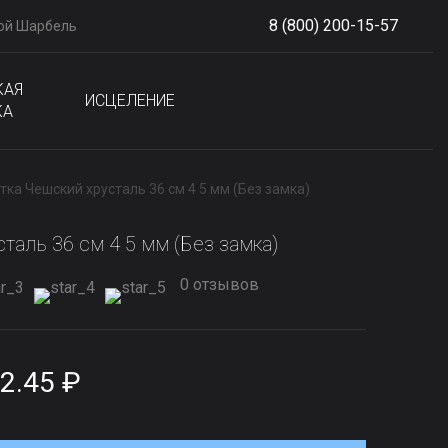
8 (800) 200-15-57
ой Шарбель
S
phone
КАЯ
ИСЦЕЛЕНИЕ
КА
тка Чешский хрусталь 36 см 4 5 мм (Без замка)
таль 36 см 4 5 мм (Без замка)
0 отзывов
2.45 ₽