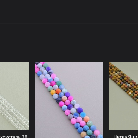
хрусталь 38
Нитка Яшм