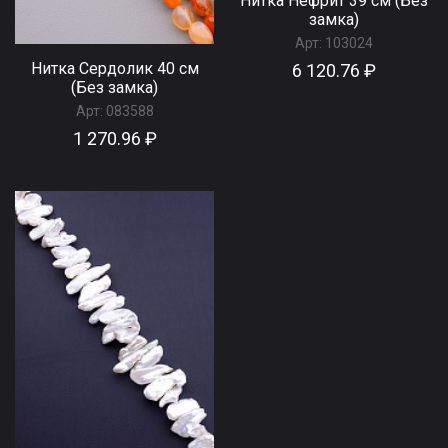
Нитка Нефрит 39 см (Без
замка)
Арт:
103024
Нитка Сердолик 40 см
6 120.76 ₽
(Без замка)
Арт:
083588
1 270.96 ₽