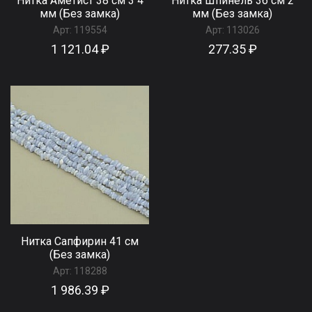
Нитка Аметист 38 см 3 4
Нитка Шпинель 36 см 2
мм (Без замка)
мм (Без замка)
Арт:
119554
Арт:
113026
1 121.04 ₽
277.35 ₽
Нитка Сапфирин 41 см
(Без замка)
Арт:
118288
1 986.39 ₽