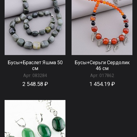
Бусы+Браслет Яшма 50
Бусы+Серьги Сердолик
см
46 см
Арт:
083284
Арт:
017862
2 548.58 ₽
1 454.19 ₽