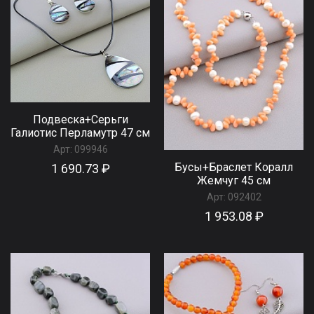
Подвеска+Серьги
Галиотис Перламутр 47 см
Арт:
099946
Бусы+Браслет Коралл
1 690.73 ₽
Жемчуг 45 см
Арт:
092402
1 953.08 ₽