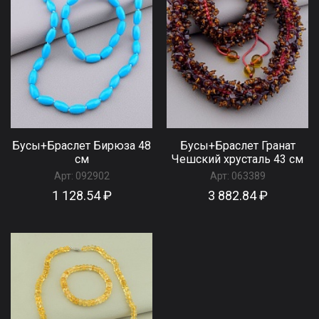
Бусы+Браслет Бирюза 48
Бусы+Браслет Гранат
см
Чешский хрусталь 43 см
Арт:
092902
Арт:
063389
1 128.54 ₽
3 882.84 ₽