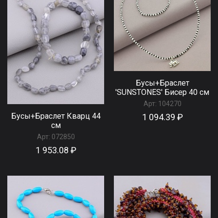
Бусы+Браслет
'SUNSTONES' Бисер 40 см
Арт:
104270
Бусы+Браслет Кварц 44
1 094.39 ₽
см
Арт:
072850
1 953.08 ₽