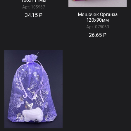
160x111мм
Арт:
105967
Мешочек Органза
34.15 ₽
120x90мм
Арт:
078063
26.65 ₽