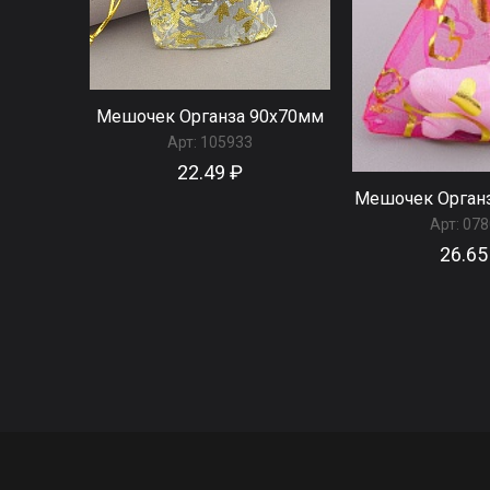
Мешочек Органза 90x70мм
Арт:
105933
22.49 ₽
Мешочек Орган
Арт:
078
26.65