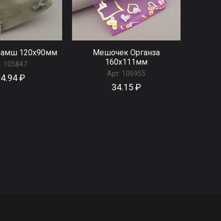
Замш 120x90мм
Мешочек Органза
160x111мм
:
105847
Арт:
105955
4.94 ₽
34.15 ₽