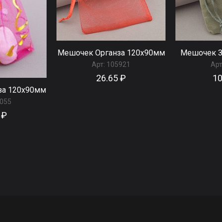
Мешочек Органза 120x90мм
Мешочек 
Арт:
105921
Арт
26.65 ₽
10
за 120x90мм
055
 ₽