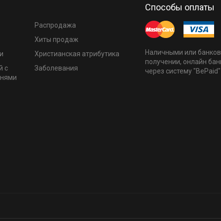
Способы оплаты
Распродажа
Хиты продаж
Наличными или банков
и
Христианская атрибутика
получении, онлайн бан
й с
Заболевания
через систему "BePaid"
мнями