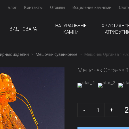
м
Блог
Контакты
Отзывы
Исцеление камнями
Свят
НАТУРАЛЬНЫЕ
ХРИСТИАНС
ВИД ТОВАРА
КАМНИ
АТРИБУТИ
лирных изделий
Мешочки сувенирные
Мешочек Органза 170
Мешочек Органза 
2
-
+