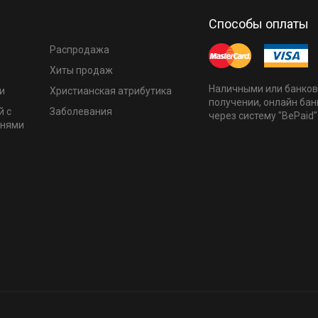
Способы оплаты
Распродажа
Хиты продаж
Наличными или банков
и
Христианская атрибутика
получении, онлайн бан
й с
Заболевания
через систему "BePaid"
мнями