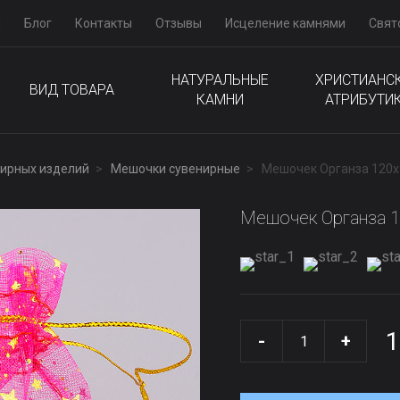
м
Блог
Контакты
Отзывы
Исцеление камнями
Свят
НАТУРАЛЬНЫЕ
ХРИСТИАНС
ВИД ТОВАРА
КАМНИ
АТРИБУТИ
лирных изделий
Мешочки сувенирные
Мешочек Органза 120
Мешочек Органза 
1
-
+