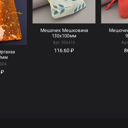
Мешочек Мешковина
Мешоче
130x100мм
Арт:
056415
Арт
116.60 ₽
8
рганза
0мм
004
 ₽