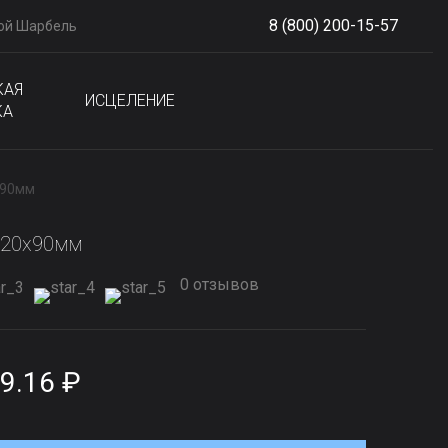
8 (800) 200-15-57
ой Шарбель
S
phone
КАЯ
ИСЦЕЛЕНИЕ
КА
x90мм
120x90мм
0 отзывов
9.16 ₽