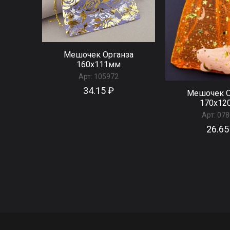
Мешочек Органза
160x111мм
Арт:
105972
34.15 ₽
Мешочек О
170x12
Арт:
078
26.65