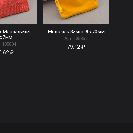
к Мешковина
Мешочек Замш 90x70мм
9x7мм
Арт:
105837
:
105804
79.12 ₽
6.62 ₽