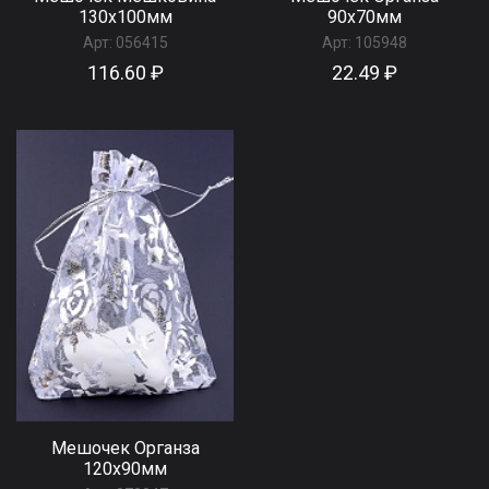
130x100мм
90x70мм
Арт:
056415
Арт:
105948
116.60 ₽
22.49 ₽
Мешочек Органза
120x90мм