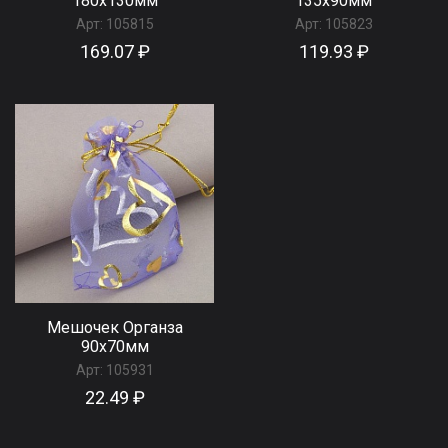
180x130мм
135x90мм
Арт:
105815
Арт:
105823
169.07 ₽
119.93 ₽
Мешочек Органза
90x70мм
Арт:
105931
22.49 ₽