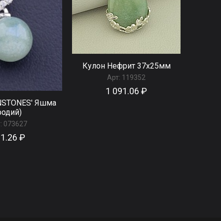
Кулон Нефрит 37x25мм
Арт:
119352
1 091.06 ₽
NSTONES' Яшма
родий)
:
073627
1.26 ₽