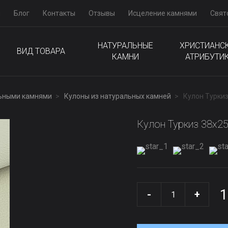
м
Блог
Контакты
Отзывы
Исцеление камнями
Свят
НАТУРАЛЬНЫЕ
ХРИСТИАНС
ВИД ТОВАРА
КАМНИ
АТРИБУТИ
льными камнями
Кулоны из натуральных камней
Кулон Туркиз
Кулон Туркиз 38х2
1
-
+