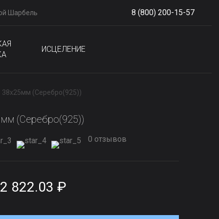
8 (800) 200-15-57
ой Шарбель
S
phone
КАЯ
ИСЦЕЛЕНИЕ
КА
 38х25мм (Серебро(925))
5мм (Серебро(925))
0 отзывов
2 822.03 ₽