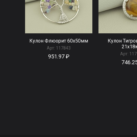
Кулон Флюорит 60x50мм
Кулон Тигро
21x18
Арт:
117843
Арт:
117
951.97 ₽
746.2