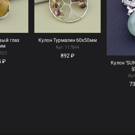
вый глаз
Кулон Турмалин 60x50мм
мм
Арт:
117844
923
892 ₽
5 ₽
Кулон 'SU
(
Арт
73