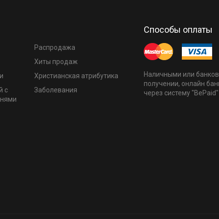
Способы оплаты
Распродажа
Хиты продаж
Наличными или банков
и
Христианская атрибутика
получении, онлайн бан
й с
Заболевания
через систему "BePaid"
мнями